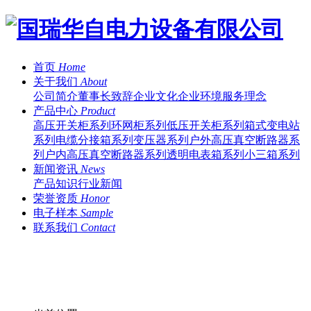
首页
Home
关于我们
About
公司简介
董事长致辞
企业文化
企业环境
服务理念
产品中心
Product
高压开关柜系列
环网柜系列
低压开关柜系列
箱式变电站
系列
电缆分接箱系列
变压器系列
户外高压真空断路器系
列
户内高压真空断路器系列
透明电表箱系列
小三箱系列
新闻资讯
News
产品知识
行业新闻
荣誉资质
Honor
电子样本
Sample
联系我们
Contact