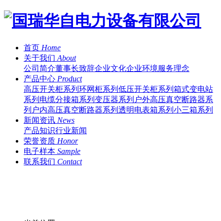
首页
Home
关于我们
About
公司简介
董事长致辞
企业文化
企业环境
服务理念
产品中心
Product
高压开关柜系列
环网柜系列
低压开关柜系列
箱式变电站
系列
电缆分接箱系列
变压器系列
户外高压真空断路器系
列
户内高压真空断路器系列
透明电表箱系列
小三箱系列
新闻资讯
News
产品知识
行业新闻
荣誉资质
Honor
电子样本
Sample
联系我们
Contact