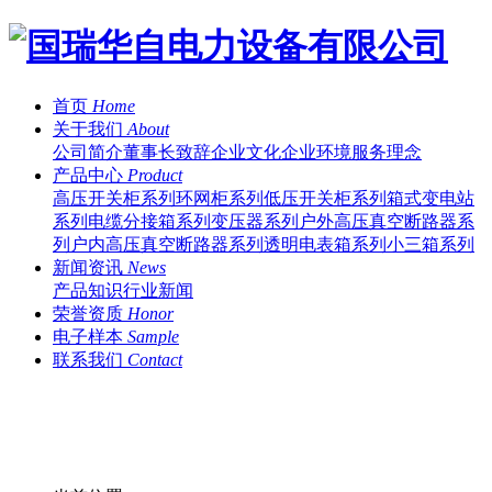
首页
Home
关于我们
About
公司简介
董事长致辞
企业文化
企业环境
服务理念
产品中心
Product
高压开关柜系列
环网柜系列
低压开关柜系列
箱式变电站
系列
电缆分接箱系列
变压器系列
户外高压真空断路器系
列
户内高压真空断路器系列
透明电表箱系列
小三箱系列
新闻资讯
News
产品知识
行业新闻
荣誉资质
Honor
电子样本
Sample
联系我们
Contact