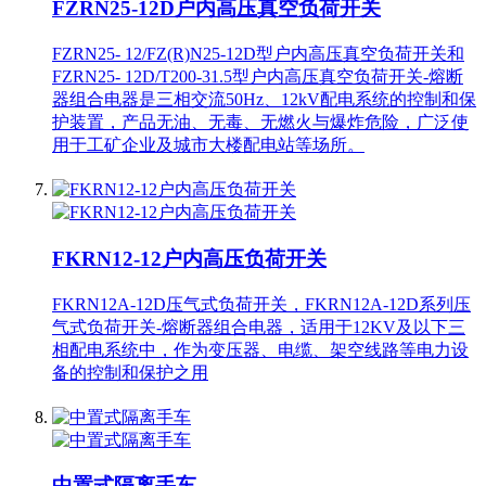
FZRN25-12D户内高压真空负荷开关
FZRN25- 12/FZ(R)N25-12D型户内高压真空负荷开关和
FZRN25- 12D/T200-31.5型户内高压真空负荷开关-熔断
器组合电器是三相交流50Hz、12kV配电系统的控制和保
护装置，产品无油、无毒、无燃火与爆炸危险，广泛使
用于工矿企业及城市大楼配电站等场所。
FKRN12-12户内高压负荷开关
FKRN12A-12D压气式负荷开关，FKRN12A-12D系列压
气式负荷开关-熔断器组合电器，适用于12KV及以下三
相配电系统中，作为变压器、电缆、架空线路等电力设
备的控制和保护之用
中置式隔离手车