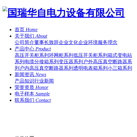
首页
Home
关于我们
About
公司简介
董事长致辞
企业文化
企业环境
服务理念
产品中心
Product
高压开关柜系列
环网柜系列
低压开关柜系列
箱式变电站
系列
电缆分接箱系列
变压器系列
户外高压真空断路器系
列
户内高压真空断路器系列
透明电表箱系列
小三箱系列
新闻资讯
News
产品知识
行业新闻
荣誉资质
Honor
电子样本
Sample
联系我们
Contact