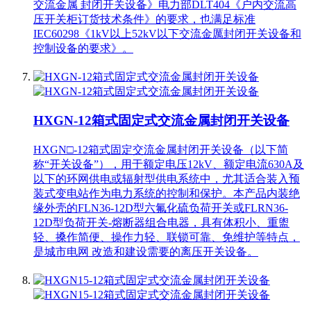
交流金属 封闭开关设备》电力部DLT404《户内交流高
压开关柜订货技术条件》的要求，也满足标准
IEC60298《1kV以上52kV以下交流金厲封闭开关设备和
控制设备的要求》。
HXGN-12箱式固定式交流金属封闭开关设备
HXGN□-12箱式固定交流金属封闭开关设备（以下简
称“开关设备”），用于额定电压12kV、额定电流630A及
以下的环网供电或辐射型供电系统中，尤其适合装入预
装式变电站作为电力系统的控制和保护。本产品内装绝
缘外壳的FLN36-12D型六氟化硫负荷开关或FLRN36-
12D型负荷开关-熔断器组合电器，具有体积小、重盥
轻、搡作简便、操作力轻、联锁可靠、免维护等特点，
是城市电网 改造和建设需要的离压开关设备。